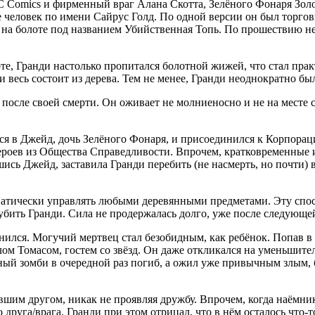
 Comics и фирменный враг Алана Скотта, Зелёного Фонаря Золо
е человек по имени Сайрус Голд. По одной версии он был торговц
и на болоте под названием Убийственная Топь. По прошествию не
те, Гранди настолько пропитался болотной жижей, что стал пр
и весь состоит из дерева. Тем не менее, Гранди неоднократно бы
осле своей смерти. Он оживает не молниеносно и не на месте св
я в Джейд, дочь Зелёного Фонаря, и присоединился к Корпорац
ероев из Общества Справедливости. Впрочем, кратковременные
ись Джейд, заставила Гранди перебить (не насмерть, но почти) 
атически управлять любыми деревянными предметами. Эту спосо
убить Гранди. Сила не продержалась долго, уже после следующе
енился. Могучий мертвец стал безобидным, как ребёнок. Попав
 Томасом, гостем со звёзд. Он даже откликался на уменьшител
ный зомби в очередной раз погиб, а ожил уже привычным злым, 
вшим другом, никак не проявляя дружбу. Впрочем, когда наёмни
друга/врага. Гранди при этом отрицал, что в нём осталось что-т