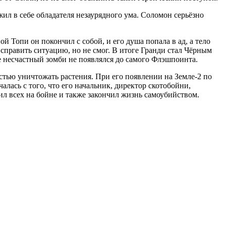
жил в себе обладателя незаурядного ума. Соломон серьёзно
 Топи он покончил с собой, и его душа попала в ад, а тело
справить ситуацию, но не смог. В итоге Гранди стал Чёрным
е несчастный зомби не появлялся до самого Флэшпоинта.
стью уничтожать растения. При его появлении на Земле-2 по
алась с того, что его начальник, директор скотобойни,
ил всех на бойне и также закончил жизнь самоубийством.