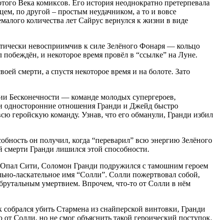
того Века комиксов. Его история неоднократно претерпевала
ем, по другой – простым неудачником, а то и вовсе
малого количества лет Сайрус вернулся к жизни в виде
актически невосприимчив к силе Зелёного Фонаря — кольцо
л побеждён, и некоторое время провёл в “ссылке” на Луне.
оей смерти, а спустя некоторое время и на болоте. Зато
ии Бесконечности — команде молодых супергероев,
 и односторонние отношения Гранди и Джейд быстро
всю геройскую команду. Узнав, что его обманули, Гранди избил
бность он получил, когда “переварил” всю энергию Зелёного
й смерти Гранди лишился этой способности.
 в Опал Сити, Соломон Гранди подружился с тамошним героем
ьно-ласкательное имя “Солли”. Солли пожертвовал собой,
брутальным умертвием. Впрочем, что-то от Солли в нём
к собрался убить Стармена из снайперской винтовки, Гранди
о от Солли, но не смог объяснить такой героический поступок.