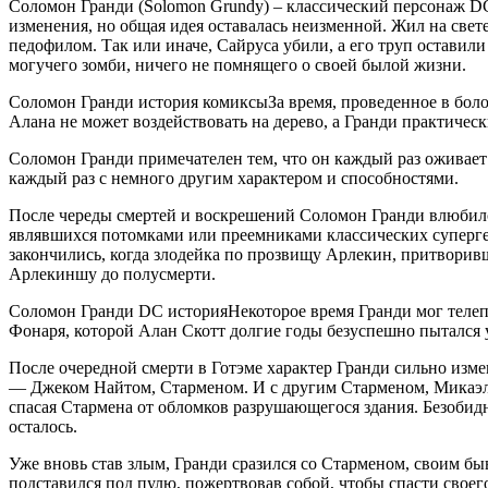
Соломон Гранди (Solomon Grundy) – классический персонаж DC
изменения, но общая идея оставалась неизменной. Жил на свет
педофилом. Так или иначе, Сайруса убили, а его труп оставил
могучего зомби, ничего не помнящего о своей былой жизни.
Соломон Гранди история комиксыЗа время, проведенное в боло
Алана не может воздействовать на дерево, а Гранди практическ
Соломон Гранди примечателен тем, что он каждый раз оживает п
каждый раз с немного другим характером и способностями.
После череды смертей и воскрешений Соломон Гранди влюбилс
являвшихся потомками или преемниками классических суперг
закончились, когда злодейка по прозвищу Арлекин, притворивш
Арлекиншу до полусмерти.
Соломон Гранди DC историяНекоторое время Гранди мог телеп
Фонаря, которой Алан Скотт долгие годы безуспешно пытался 
После очередной смерти в Готэме характер Гранди сильно изм
— Джеком Найтом, Старменом. И с другим Старменом, Микаэлом
спасая Стармена от обломков разрушающегося здания. Безобид
осталось.
Уже вновь став злым, Гранди сразился со Старменом, своим бы
подставился под пулю, пожертвовав собой, чтобы спасти своего 