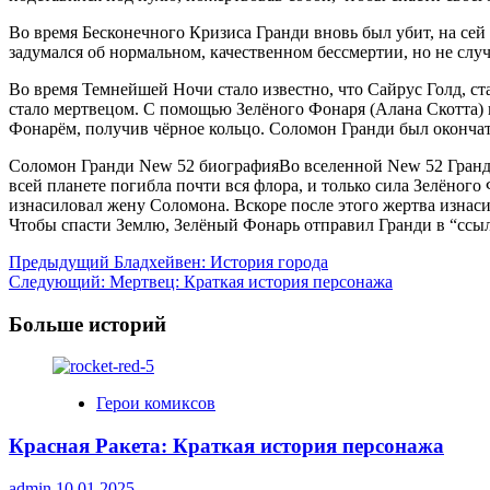
Во время Бесконечного Кризиса Гранди вновь был убит, на сей
задумался об нормальном, качественном бессмертии, но не сл
Во время Темнейшей Ночи стало известно, что Сайрус Голд, ста
стало мертвецом. С помощью Зелёного Фонаря (Алана Скотта) и
Фонарём, получив чёрное кольцо. Соломон Гранди был окончат
Соломон Гранди New 52 биографияВо вселенной New 52 Гранди 
всей планете погибла почти вся флора, и только сила Зелёного 
изнасиловал жену Соломона. Вскоре после этого жертва изнаси
Чтобы спасти Землю, Зелёный Фонарь отправил Гранди в “ссыл
Навигация
Предыдущий
Бладхейвен: История города
Следующий:
Мертвец: Краткая история персонажа
записи
Больше историй
Герои комиксов
Красная Ракета: Краткая история персонажа
admin
10.01.2025