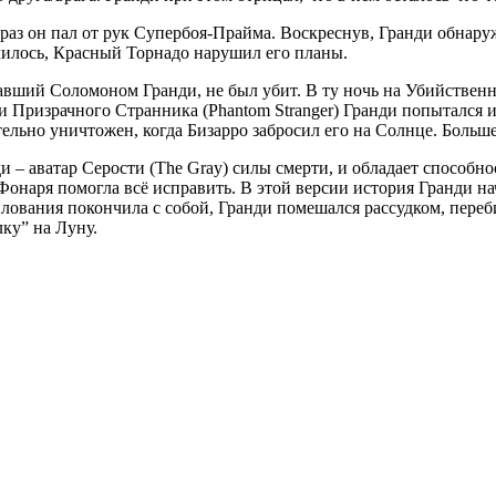
 раз он пал от рук Супербоя-Прайма. Воскреснув, Гранди обнару
училось, Красный Торнадо нарушил его планы.
вший Соломоном Гранди, не был убит. В ту ночь на Убийственной
 Призрачного Странника (Phantom Stranger) Гранди попытался и
ельно уничтожен, когда Бизарро забросил его на Солнце. Больш
– аватар Серости (The Gray) силы смерти, и обладает способно
Фонаря помогла всё исправить. В этой версии история Гранди нач
лования покончила с собой, Гранди помешался рассудком, переб
ку” на Луну.