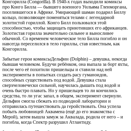
Конгорилла (Congorilla). В 1940-х годах выходили комиксы
про Конго Билла — бывшего военного Уильяма Гленморгана,
поселившегося в Африке. Умирающий шаман подарил Биллу
кольцо, позволяющее поменяться телами с легендарной
золотистой гориллой. Конго Билл пользовался этой
способностью, чтобы защищать приютивших его африканцев.
Золотистая горилла значительно сильнее и выносливее
обычной. Со временем человеческое тело Билла погибло и он
навсегда переселился в тело гориллы, став известным, как
Конгорилла.
Забытые герои комиксыДельфин (Dolphin) – девушка, некогда
бывшая человеком. Будучи ребёнком, она выпала за борт яхты,
после чего её похитили пришельцы и ставили над ней
эксперименты в попытках создать расу гуманоидов,
способных существовать под водой. Девушка стала
сверхчеловечески сильной, научилась дышать под водой и
очень быстро плавать. Но у пришельцев то ли кончились
средства, то ли угас запал, в общем, эксперимент свернули.
Дельфин смогла сбежать из подводной лаборатории и
отправилась путешествовать да геройствовать. Она успела
побыть любовницей Аквамена (ещё до его знакомства с
Мерой), затем вышла замуж за Аквалада, родила от него – и
погибла, когда Спектр разрушил Атлантиду.