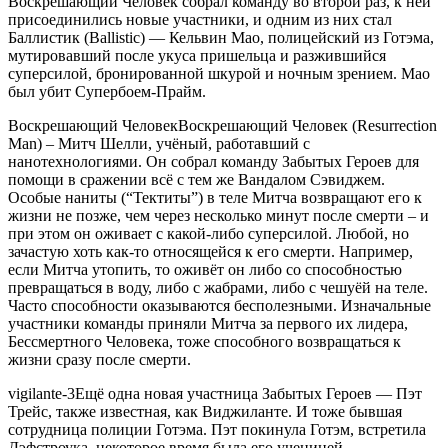
Воскрешающий Человек собрал команду во второй раз, к ней
присоединились новые участники, и одним из них стал
Баллистик (Ballistic) — Кельвин Мао, полицейский из Готэма,
мутировавший после укуса пришельца и разжившийся
суперсилой, бронированной шкурой и ночным зрением. Мао
был убит Супербоем-Прайм.
Воскрешающий ЧеловекВоскрешающий Человек (Resurrection
Man) – Митч Шелли, учёный, работавший с
нанотехнологиями. Он собрал команду Забытых Героев для
помощи в сражении всё с тем же Вандалом Сэвиджем.
Особые наниты (“Тектиты”) в теле Митча возвращают его к
жизни не позже, чем через несколько минут после смерти – и
при этом он оживает с какой-либо суперсилой. Любой, но
зачастую хоть как-то относящейся к его смерти. Например,
если Митча утопить, то оживёт он либо со способностью
превращаться в воду, либо с жабрами, либо с чешуёй на теле.
Часто способности оказываются бесполезными. Изначальные
участники команды приняли Митча за первого их лидера,
Бессмертного Человека, тоже способного возвращаться к
жизни сразу после смерти.
vigilante-3Ещё одна новая участница Забытых Героев — Пэт
Трейс, также известная, как Виджиланте. И тоже бывшая
сотрудница полиции Готэма. Пэт покинула Готэм, встретила
Дэфстроука, некоторое время была его ученицей,