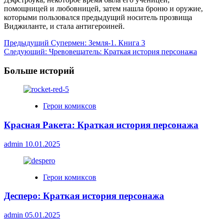
помощницей и любовницей, затем нашла броню и оружие,
которыми пользовался предыдущий носитель прозвища
Виджиланте, и стала антигероиней.
Навигация
Предыдущий
Супермен: Земля-1. Книга 3
Следующий:
Чревовещатель: Краткая история персонажа
записи
Больше историй
Герои комиксов
Красная Ракета: Краткая история персонажа
admin
10.01.2025
Герои комиксов
Десперо: Краткая история персонажа
admin
05.01.2025