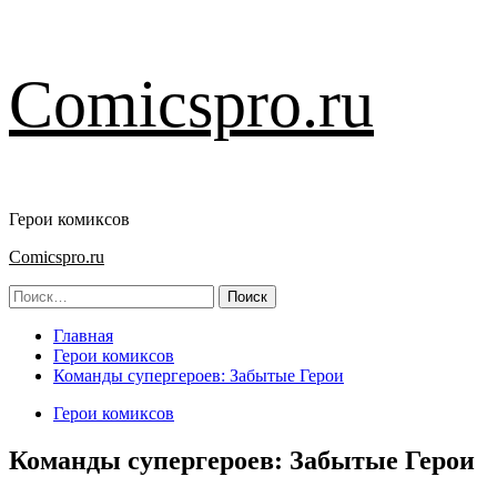
Перейти
Comicspro.ru
к
содержимому
Герои комиксов
Основное
Comicspro.ru
меню
Найти:
Главная
Герои комиксов
Команды супергероев: Забытые Герои
Герои комиксов
Команды супергероев: Забытые Герои