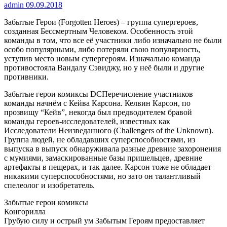
admin
09.09.2018
Забытые Герои (Forgotten Heroes) – группа супергероев,
созданная Бессмертным Человеком. Особенность этой
команды в том, что все её участники либо изначально не были
особо популярными, либо потеряли свою популярность,
уступив место новым супергероям. Изначально команда
противостояла Вандалу Сэвиджу, но у неё были и другие
противники.
Забытые герои комиксы DCПеречисление участников
команды начнём с Кейва Карсона. Келвин Карсон, по
прозвищу “Кейв”, некогда был предводителем бравой
команды героев-исследователей, известных как
Исследователи Неизведанного (Challengers of the Unknown).
Группа людей, не обладавших суперспособностями, из
выпуска в выпуск обнаруживала разные древние захоронения
с мумиями, замаскированные базы пришельцев, древние
артефакты в пещерах, и так далее. Карсон тоже не обладает
никакими суперспособностями, но зато он талантливый
спелеолог и изобретатель.
Забытые герои комиксы
Конгорилла
Грубую силу и острый ум Забытым Героям предоставляет