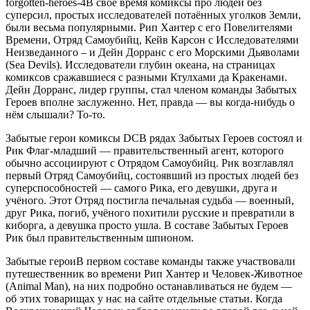
forgotten-heroes-4В своё время комиксы про людей без
суперсил, простых исследователей потаённых уголков Земли,
были весьма популярными. Рип Хантер с его Повелителями
Времени, Отряд Самоубийц, Кейв Карсон с Исследователями
Неизведанного – и Дейн Дорранс с его Морскими Дьяволами
(Sea Devils). Исследователи глубин океана, на страницах
комиксов сражавшиеся с разными Ктулхами да Кракенами.
Дейн Дорранс, лидер группы, стал членом команды Забытых
Героев вполне заслуженно. Нет, правда — вы когда-нибудь о
нём слышали? То-то.
Забытые герои комиксы DCВ рядах Забытых Героев состоял и
Рик Флаг-младший — правительственный агент, которого
обычно ассоциируют с Отрядом Самоубийц. Рик возглавлял
первый Отряд Самоубийц, состоявший из простых людей без
суперспособностей — самого Рика, его девушки, друга и
учёного. Этот Отряд постигла печальная судьба — военный,
друг Рика, погиб, учёного похитили русские и превратили в
киборга, а девушка просто ушла. В составе Забытых Героев
Рик был правительственным шпионом.
Забытые героиВ первом составе команды также участвовали
путешественник во времени Рип Хантер и Человек-Животное
(Animal Man), на них подробно останавливаться не будем —
об этих товарищах у нас на сайте отдельные статьи. Когда