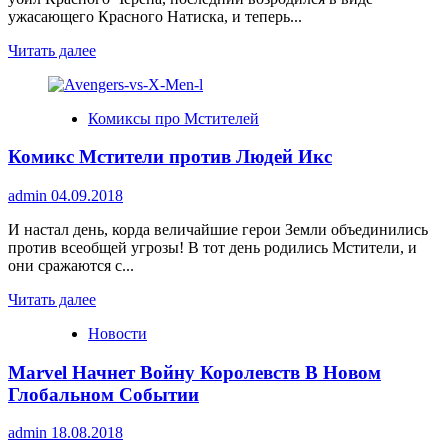
ужасающего Красного Натиска, и теперь...
Прочитать
Читать далее
больше
о
Комикс
Комиксы про Мстителей
Мстители
и
Комикс Мстители против Людей Икс
Люди
Икс:
Ось
admin
04.09.2018
И настал день, корда величайшие герои Земли объединились
против всеобщей угрозы! В тот день родились Мстители, и
они сражаются с...
Прочитать
Читать далее
больше
Новости
о
Комикс
Marvel Начнет Войну Королевств В Новом
Мстители
против
Глобальном Событии
Людей
Икс
admin
18.08.2018