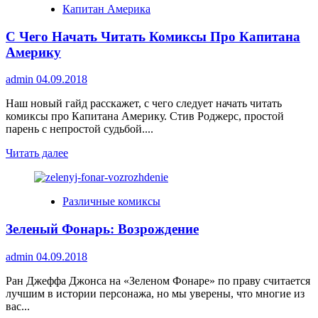
Капитан Америка
о
Синий
С Чего Начать Читать Комиксы Про Капитана
Жук
Америку
admin
04.09.2018
Наш новый гайд расскажет, с чего следует начать читать
комиксы про Капитана Америку. Стив Роджерс, простой
парень с непростой судьбой....
Прочитать
Читать далее
больше
о
С
Различные комиксы
Чего
Начать
Зеленый Фонарь: Возрождение
Читать
Комиксы
Про
admin
04.09.2018
Капитана
Америку
Ран Джеффа Джонса на «Зеленом Фонаре» по праву считается
лучшим в истории персонажа, но мы уверены, что многие из
вас...