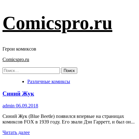
Перейти
Comicspro.ru
к
содержимому
Герои комиксов
Основное
Comicspro.ru
меню
Найти:
Различные комиксы
Синий Жук
admin
06.09.2018
Синий Жук (Blue Beetle) появился впервые на страницах
комиксов FOX в 1939 году. Его звали Дэн Гарретт, и был он...
Прочитать
Читать далее
больше