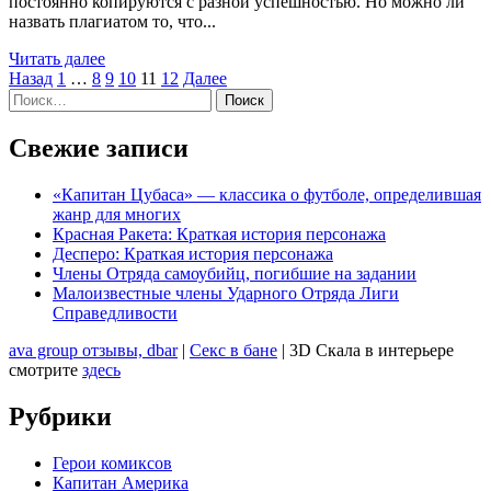
постоянно копируются с разной успешностью. Но можно ли
назвать плагиатом то, что...
Прочитать
Читать далее
Пагинация
больше
Назад
1
…
8
9
10
11
12
Далее
Найти:
о
записей
Страж:
Краткая
Свежие записи
история
персонажа
«Капитан Цубаса» — классика о футболе, определившая
жанр для многих
Красная Ракета: Краткая история персонажа
Десперо: Краткая история персонажа
Члены Отряда самоубийц, погибшие на задании
Малоизвестные члены Ударного Отряда Лиги
Справедливости
ava group отзывы, dbar
|
Секс в бане
| 3D Скала в интерьере
смотрите
здесь
Рубрики
Герои комиксов
Капитан Америка