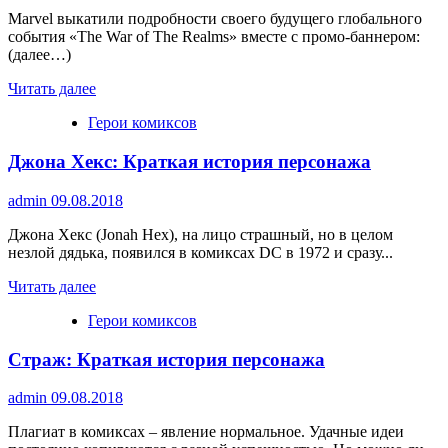
Marvel выкатили подробности своего будущего глобального
события «The War of The Realms» вместе с промо-баннером:
(далее…)
Прочитать
Читать далее
больше
Герои комиксов
о
Marvel
Джона Хекс: Краткая история персонажа
Начнет
Войну
Королевств
admin
09.08.2018
В
Новом
Джона Хекс (Jonah Hex), на лицо страшный, но в целом
Глобальном
незлой дядька, появился в комиксах DC в 1972 и сразу...
Событии
Прочитать
Читать далее
больше
Герои комиксов
о
Джона
Страж: Краткая история персонажа
Хекс:
Краткая
история
admin
09.08.2018
персонажа
Плагиат в комиксах – явление нормальное. Удачные идеи