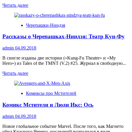
Прочитать
Читать далее
больше
о
Зеленый
Черепашки-Ниндзя
Фонарь:
Возрождение
Рассказы о Черепашках-Ниндзя: Театр Кун-Фу
admin
04.09.2018
В сингле изданы две истории («Kung-Fu Theatre» и «My
Hero») из Tales of the TMNT (V.2) #25. Журнал в свободную...
Прочитать
Читать далее
больше
о
Рассказы
Комиксы про Мстителей
о
Черепашках-
Комикс Мстители и Люди Икс: Ось
Ниндзя:
Театр
Кун-
admin
04.09.2018
Фу
Новое глобальное событие Marvel. После того, как Магнето
убил Красного Черепа, последний возродился в виде